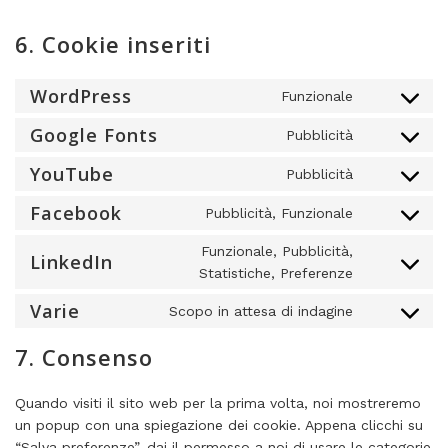
6. Cookie inseriti
WordPress
Funzionale
Consent
to
Google Fonts
Pubblicità
Consent
service
to
YouTube
wordpress
Pubblicità
Consent
service
to
Facebook
google-
Pubblicità, Funzionale
Consent
service
fonts
to
youtube
Funzionale, Pubblicità,
LinkedIn
service
Consent
Statistiche, Preferenze
facebook
to
Varie
Scopo in attesa di indagine
service
Consent
linkedin
to
7. Consenso
service
varie
Quando visiti il sito web per la prima volta, noi mostreremo
un popup con una spiegazione dei cookie. Appena clicchi su
“Salva preferenze”, dai il permesso a noi di usare le categorie