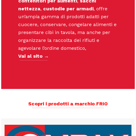
contenitori per alimenti
,
sacchi
nettezza
,
custodie per armadi
, offre
un’ampia gamma di prodotti adatti per
cuocere, conservare, congelare alimenti e
presentare cibi in tavola, ma anche per
organizzare la raccolta dei rifiuti e
agevolare l’ordine domestico,
Vai al sito →
Scopri i prodotti a marchio FRIO